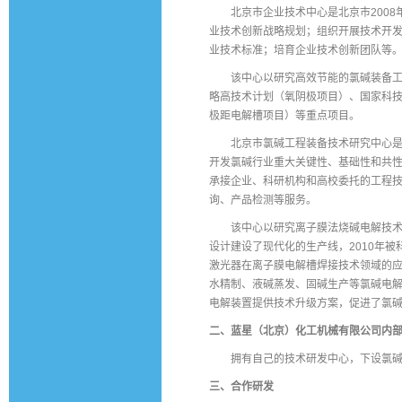
北京市企业技术中心是北京市2008年
业技术创新战略规划；组织开展技术开
业技术标准；培育企业技术创新团队等
该中心以研究高效节能的氯碱装备工程
略高技术计划（氧阴极项目）、国家科
极距电解槽项目）等重点项目。
北京市氯碱工程装备技术研究中心是北
开发氯碱行业重大关键性、基础性和共
承接企业、科研机构和高校委托的工程
询、产品检测等服务。
该中心以研究离子膜法烧碱电解技术为
设计建设了现代化的生产线，2010年被
激光器在离子膜电解槽焊接技术领域的
水精制、液碱蒸发、固碱生产等氯碱电
电解装置提供技术升级方案，促进了氯
二、蓝星（北京）化工机械有限公司内
拥有自己的技术研发中心，下设氯碱
三、合作研发