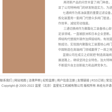
两项新产品的问世丰富了阀门种类，三
显了公司特种阀门的研发制造实力，为
七通阀作为炼油装置的重要过滤设备，
炼化装置用一套阀门代替众多阀门管道
作效率，减轻劳动强度。
三通切换阀作为聚酯化工装备核心部件
足该领域，一直被欧洲和日本企业垄断
焊结构代替国外铸件加焊接结构，有效
制成功，实现国内聚酯化工装置核心阀
中国制造在高端阀门领域赢得了一席之
蓝钿公司在成立之初就把“制造高端阀
展道路上，继续坚持企业特色，加大特
不断提升自主创新能力和品牌竞争力。
联系我们
|
网站地图
|
法律声明
|
纪检监察
|
用户信息注册
|
友情链接
|
RSS订阅
|
常见
Copyright @ 2005-2022
蓝星（北京）蓝星化工机械有限公司 版权所有 未经允许